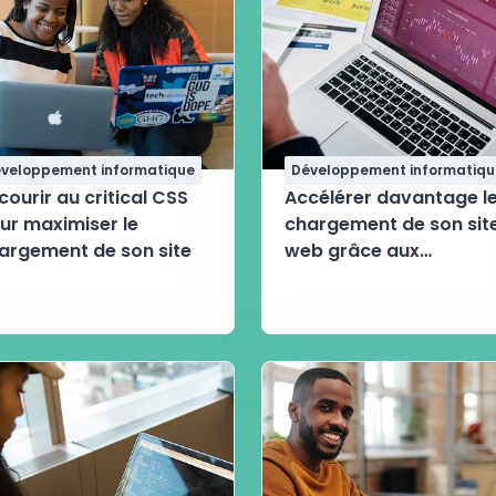
veloppement informatique
Développement informatiqu
courir au critical CSS
Accélérer davantage l
ur maximiser le
chargement de son sit
argement de son site
web grâce aux
techniques de gestion
des javascript externe