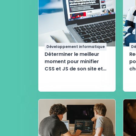
Développement informatique
Dé
Déterminer le meilleur
Re
moment pour minifier
po
CSS et JS de son site et
ch
gagner de la vitesse