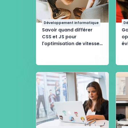
Développement informatique
Dé
Savoir quand différer
Ga
CSS et JS pour
op
l'optimisation de vitesse
év
de son site
du
de