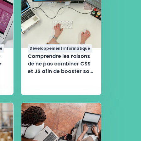
e
Développement informatique
e
Comprendre les raisons
e
de ne pas combiner CSS
et JS afin de booster son
site
s