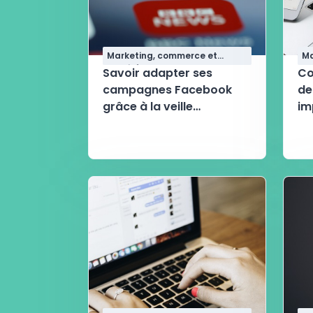
Marketing, commerce et
Ma
qualité
qu
Savoir adapter ses
Co
campagnes Facebook
de
grâce à la veille
im
concurrentielle