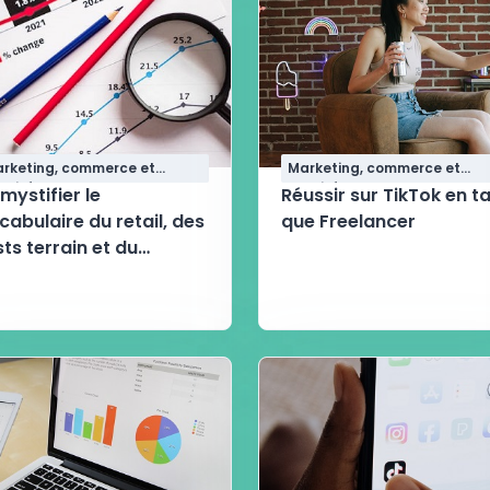
rketing, commerce et
Marketing, commerce et
alité
qualité
mystifier le
Réussir sur TikTok en t
cabulaire du retail, des
que Freelancer
sts terrain et du
ntenu