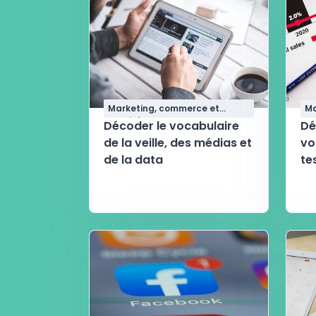
Marketing, commerce et
Ma
qualité
qu
Décoder le vocabulaire
Dé
de la veille, des médias et
vo
de la data
te
co