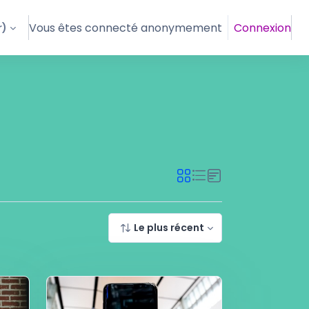
Vous êtes connecté anonymement
Connexion
)‎
Le plus récent