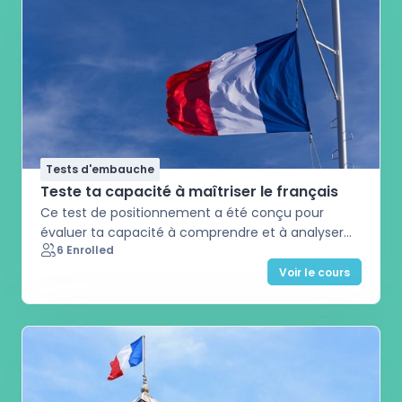
Tests d'embauche
Teste ta capacité à maîtriser le français
Ce test de positionnement a été conçu pour
évaluer ta capacité à comprendre et à analyser
6 Enrolled
des contenus en français. Il te permet d’identifier
ton niveau actuel selon le cadre européen
Voir le cours
commun de référence pour les langues.Tout au
long du test, tu seras amené à répondre à
différentes questions basées sur des supports
variés. Des extraits audio te permettront d’évaluer
ta compréhension orale, notamment ta capacité
à suivre une conversation, repérer des