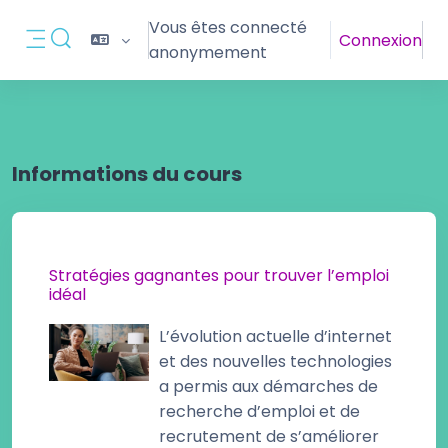
Passer au contenu principal
Vous êtes connecté
Connexion
Activer/désactiver la saisie de recherche
anonymement
Panneau latéral
Informations du cours
Stratégies gagnantes pour trouver l’emploi
idéal
L’évolution actuelle d’internet
et des nouvelles technologies
a permis aux démarches de
recherche d’emploi et de
recrutement de s’améliorer