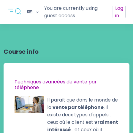
Skip to main content
You are currently using
Log
Toggle search input
guest access
in
Side panel
Course info
Techniques avancées de vente par
téléphone
Il paraît que dans le monde de
la
vente par téléphone
, il
existe deux types d'appels :
ceux où le client est
vraiment
intéressé
... et ceux où il