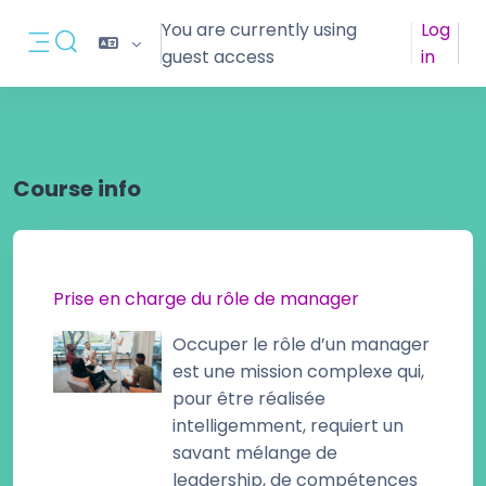
Skip to main content
You are currently using
Log
Toggle search input
guest access
in
Side panel
Course info
Prise en charge du rôle de manager
Occuper le rôle d’un manager
est une mission complexe qui,
pour être réalisée
intelligemment, requiert un
savant mélange de
leadership, de compétences