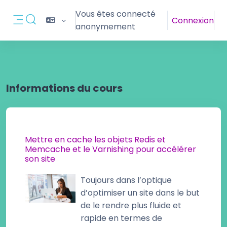
Passer au contenu principal
Vous êtes connecté
Connexion
Activer/désactiver la saisie de recherche
anonymement
Panneau latéral
Informations du cours
Mettre en cache les objets Redis et
Memcache et le Varnishing pour accélérer
son site
Toujours dans l’optique
d’optimiser un site dans le but
de le rendre plus fluide et
rapide en termes de