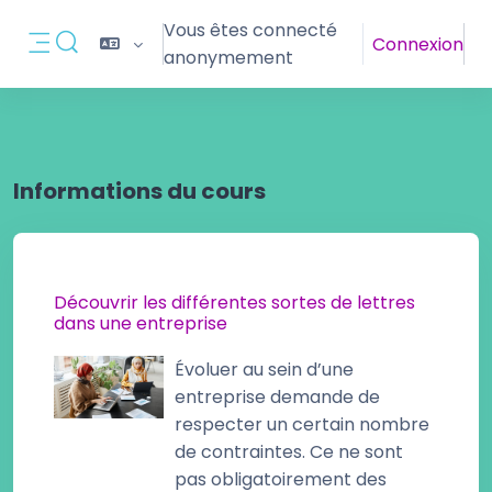
Passer au contenu principal
Vous êtes connecté
Connexion
Activer/désactiver la saisie de recherche
anonymement
Panneau latéral
Informations du cours
Découvrir les différentes sortes de lettres
dans une entreprise
Évoluer au sein d’une
entreprise demande de
respecter un certain nombre
de contraintes. Ce ne sont
pas obligatoirement des