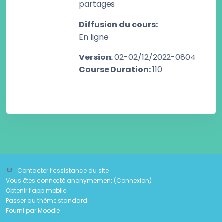
partages
Diffusion du cours
:
En ligne
Version
:
02-02/12/2022-0804
Course Duration
:
110
Contacter l’assistance du site
Vous êtes connecté anonymement (
Connexion
)
Obtenir l’app mobile
Passer au thème standard
Fourni par
Moodle