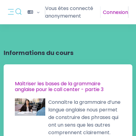
Passer au contenu principal
Vous êtes connecté
Connexion
Activer/désactiver la saisie de recherche
anonymement
Panneau latéral
Informations du cours
Maîtriser les bases de la grammaire
anglaise pour le call center - partie 3
Connaître la grammaire d’une
langue anglaise nous permet
de construire des phrases qui
ont un sens que les autres
comprennent clairement.