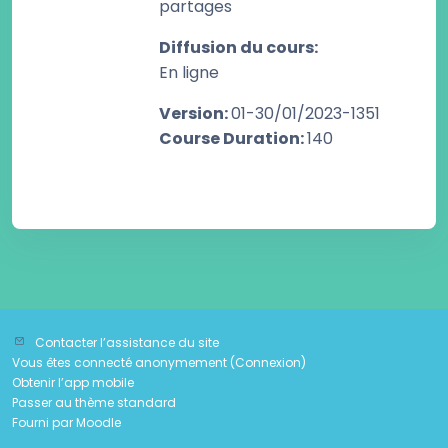
partages
Diffusion du cours
:
En ligne
Version
:
01-30/01/2023-1351
Course Duration
:
140
Contacter l’assistance du site
Vous êtes connecté anonymement (
Connexion
)
Obtenir l’app mobile
Passer au thème standard
Fourni par
Moodle