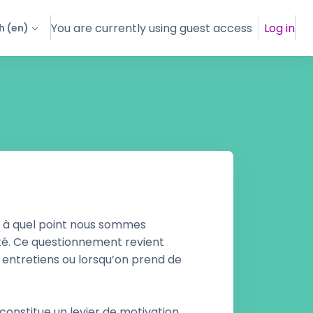
You are currently using guest access
Log in
 ‎(en)‎
 à quel point nous sommes
vité. Ce questionnement revient
s entretiens ou lorsqu’on prend de
 constitue un levier de motivation