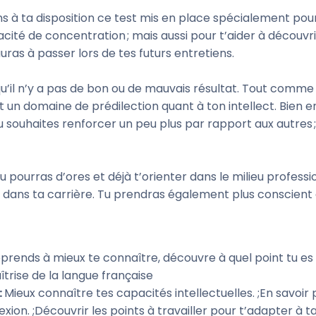
s à ta disposition ce test mis en place spécialement pour
acité de concentration ; mais aussi pour t’aider à découvri
auras à passer lors de tes futurs entretiens.
u’il n’y a pas de bon ou de mauvais résultat. Tout comme
nt un domaine de prédilection quant à ton intellect. Bien
tu souhaites renforcer un peu plus par rapport aux autres
u pourras d’ores et déjà t’orienter dans le milieu professio
r dans ta carrière. Tu prendras également plus conscient
prends à mieux te connaître, découvre à quel point tu es i
îtrise de la langue française
:
Mieux connaître tes capacités intellectuelles. ;En savoir p
exion. ;Découvrir les points à travailler pour t’adapter à t