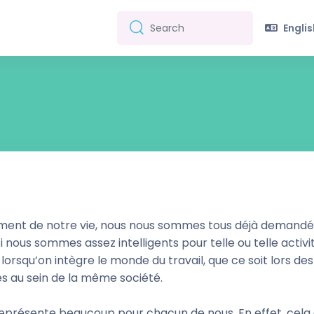
English
Search
Search
ment de notre vie, nous nous sommes tous déjà demandé
 si nous sommes assez intelligents pour telle ou telle acti
orsqu’on intègre le monde du travail, que ce soit lors de
és au sein de la même société.
», représente beaucoup pour chacun de nous. En effet, cela