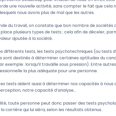
rde une nouvelle activité, sans compter le fait que cel
 lesquels nous avons plus de mal que les autres.
onde du travail, on constate que bon nombre de sociétés
ace plusieurs types de tests ; cela afin de déceler, parmi
leur ajoutée à la société.
 différents tests, les tests psychotechniques (ou tests d’i
ils sont destinés à déterminer certaines aptitudes du ca
r exemple : lorsqu’il travaille sous pression). Entre autr
ofessionnelle la plus adéquate pour une personne.
 ces tests aident aussi à déterminer nos capacités à nous
erception, notre capacité d’analyse…
lité, toute personne peut donc passer des tests psycholo
 carrière qui lui siéra, selon les résultats obtenus.