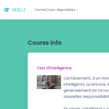
Skip to main content
SKIILLZ
Home
Cours disponibles
Course info
Test d'intelligence
Certainement, à un mo
intelligents, ou encore,
généralement en force l
nouvelles responsabilit
Se savoir « intelligent 